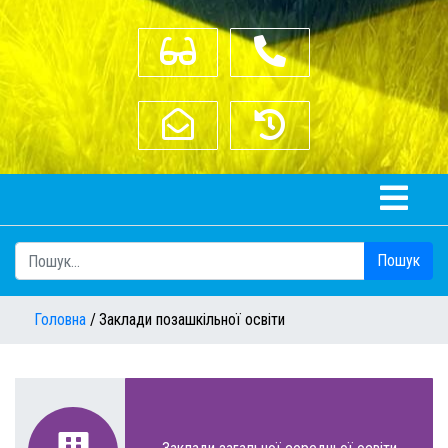
З вадами зору
(04352) 2-17-84
bershad_osvita@ukr.net
Старий сайт
Пошук
Головна
Заклади позашкільної освіти