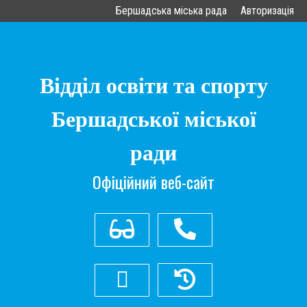
Бершадська міська рада
Авторизація
Відділ освіти та спорту
Бершадської міської
ради
Офіційний веб-сайт
З вадами зору
(04352) 2-17-84
Старий сайт
bershad_osvita@ukr.net